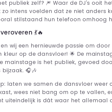
het publiek zelf? 🎆 Waar de DJ's ooit he
k zo intens voelden dat ze niet anders
oral stilstaand hun telefoon omhoog h
veroveren 💃🔥
nden wij een hernieuwde passie om door
n kleur op de dansvloer! 🌟 De mainstag
 mainstage is het publiek, gevoed doo
 bijzaak. 🎧🎶
ep: laten we samen de dansvloer weer c
de kast, wees niet bang om op te vallen, 
nt uiteindelijk is dát waar het allemaal o