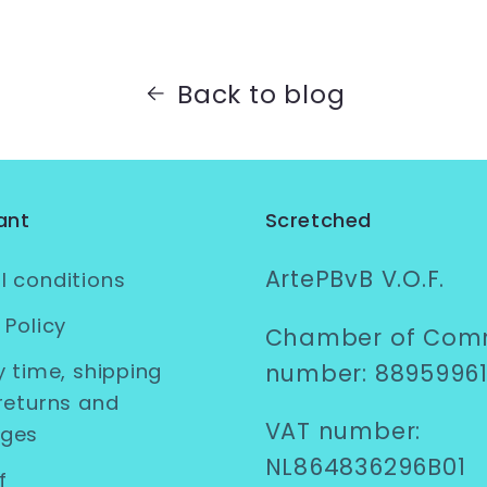
Back to blog
ant
Scretched
ArtePBvB V.O.F.
l conditions
 Policy
Chamber of Com
number: 8895996
y time, shipping
returns and
VAT number:
nges
NL864836296B01
f