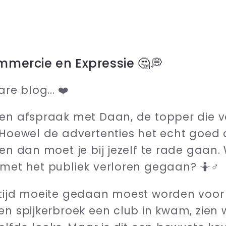
mmercie en Expressie 🤔💭
e blog... ❤️
een afspraak met Daan, de topper die 
 Hoewel de advertenties het echt goed 
 en dan moet je bij jezelf te rade gaan.
met het publiek verloren gegaan? 🤷♂️
tijd moeite gedaan moest worden voor e
en spijkerbroek een club in kwam, zien 