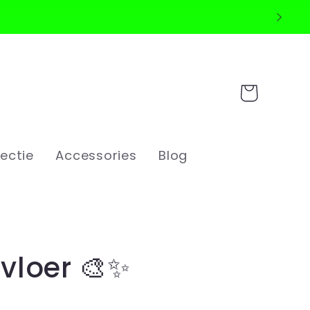
Shopping
Cart
ectie
Accessories
Blog
svloer 🎨✨