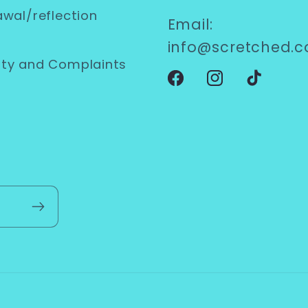
awal/reflection
Email:
info@scretched.
ty and Complaints
Facebook
Instagram
TikTok