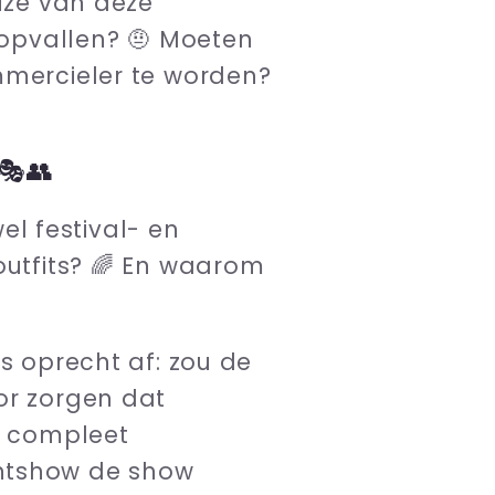
euze van deze
t opvallen? 🤨 Moeten
mmercieler te worden?
🎭👥
wel festival- en
outfits? 🌈 En waarom
ns oprecht af: zou de
or zorgen dat
et compleet
chtshow de show