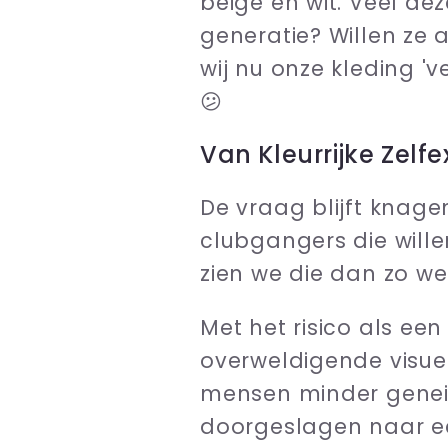
beige en wit. Veel de
generatie? Willen ze 
wij nu onze kleding '
😕
Van Kleurrijke Zelf
De vraag blijft knagen.
clubgangers die wille
zien we die dan zo we
Met het risico als ee
overweldigende visuel
mensen minder geneigd
doorgeslagen naar ee