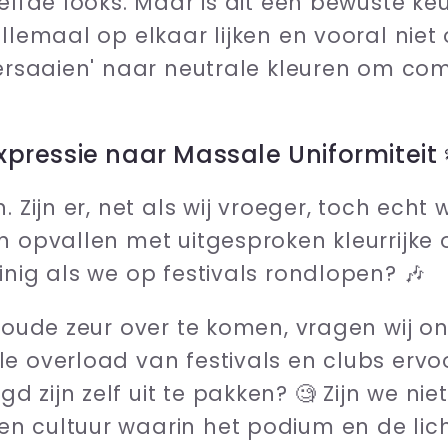
zelfde looks. Maar is dit een bewuste k
allemaal op elkaar lijken en vooral nie
versaaien' naar neutrale kleuren om co
expressie naar Massale Uniformiteit 
 Zijn er, net als wij vroeger, toch echt 
n opvallen met uitgesproken kleurrijke 
inig als we op festivals rondlopen? 🎶
n oude zeur over te komen, vragen wij o
e overload van festivals en clubs ervo
 zijn zelf uit te pakken? 🧐 Zijn we ni
n cultuur waarin het podium en de li