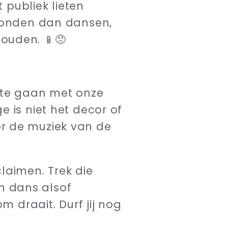
t publiek lieten
 konden dan dansen,
ouden. 📱😞
 te gaan met onze
e is niet het decor of
r de muziek van de
laimen. Trek die
en dans alsof
m draait. Durf jij nog