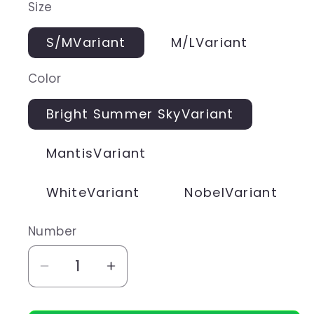
Size
S/MVariant
M/LVariant
Color
Bright Summer SkyVariant
MantisVariant
WhiteVariant
NobelVariant
Number
Aantal
Aantal
verlagen
verhogen
voor
voor