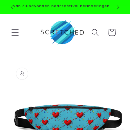
Straight
Van clubavonden naar festival herinneringen.
to the
content
Shopping
Cart
Go directly
to product
information