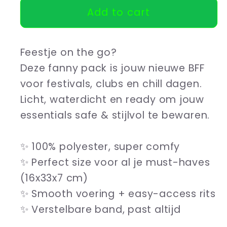
Add to cart
Heuptasje
Heuptasje
Spread
Spread
the
the
Feestje on the go?
Love
Love
Deze fanny pack is jouw nieuwe BFF
voor festivals, clubs en chill dagen.
Licht, waterdicht en ready om jouw
essentials safe & stijlvol te bewaren.
✨ 100% polyester, super comfy
✨ Perfect size voor al je must-haves
(16x33x7 cm)
✨ Smooth voering + easy-access rits
✨ Verstelbare band, past altijd