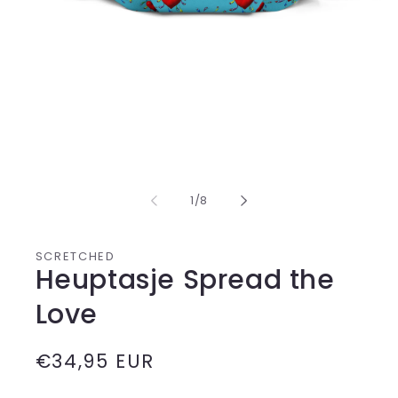
Media
1
opening
in
from
1
/
8
modal
SCRETCHED
Heuptasje Spread the
Love
Normale
€34,95 EUR
prijs