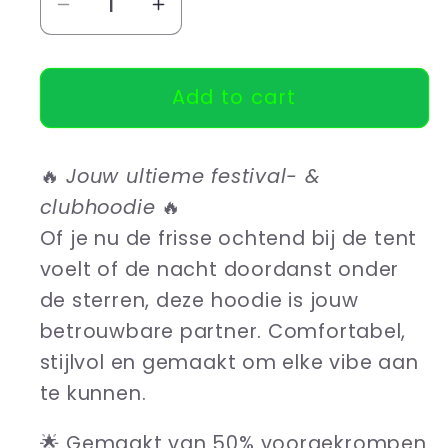
Reduce
Number
number
of
for
raises
Add to cart
Hoodie
for
The
Hoodie
Headphones
The
🔥
Jouw ultieme festival- &
Headphones
clubhoodie
🔥
Of je nu de frisse ochtend bij de tent
voelt of de nacht doordanst onder
de sterren, deze hoodie is jouw
betrouwbare partner. Comfortabel,
stijlvol en gemaakt om elke vibe aan
te kunnen.
🌟 Gemaakt van 50% voorgekrompen