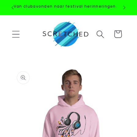
Straight
Van clubavonden naar festival herinneringen.
to the
content
Shopping
Cart
Go directly
to product
information