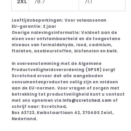
2XL
78.7
71.1
Leeftijdsbeperkingen: Voor volwassenen
EU-garantie: 2 jaar
Overige nalevingsinformatie: Voldoet aan de
eisen voor ontvlambaarheid en de toegestane
niveaus van formaldehyde, lood, cadmium,
ftalaten, azokleurstoffen, bisfenolen en kwik.
In overeenstemming met de Algemene
Productveiligheidsverordening (GPSR) zorgt
Scretched ervoor dat alle aangeboden
consumentenproducten veilig zijn en voldoen
aan de EU-normen. Voor vragen of zorgen met
betrekking tot productveiligheid kunt u contact
met ons opnemen via
Info@scretched.com
of
schrijf naar: Scretched,
Box A3723, Kwikstaartlaan 42, 3704GS Zeist,
Nederland.