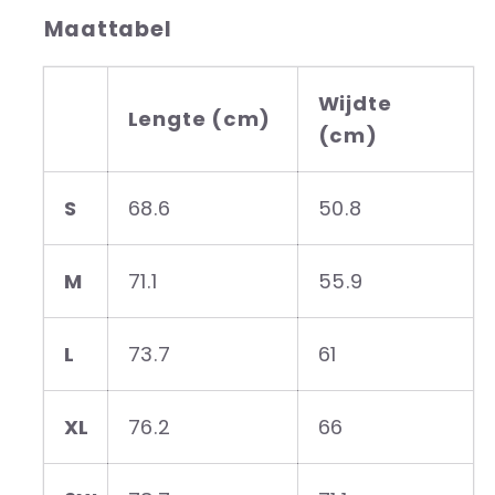
Maattabel
Wijdte
Lengte (cm)
(cm)
S
68.6
50.8
M
71.1
55.9
L
73.7
61
XL
76.2
66