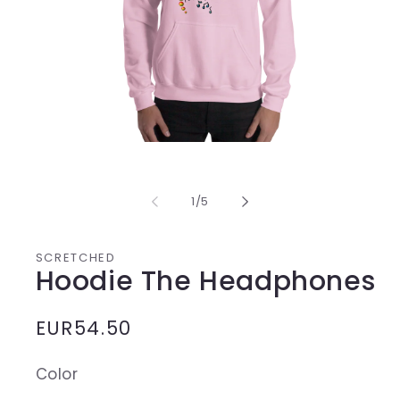
Media
1
opening
in
from
1
/
5
modal
SCRETCHED
Hoodie The Headphones
Normal
EUR54.50
price
Color