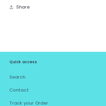
Share
Quick access
Search
Contact
Track your Order