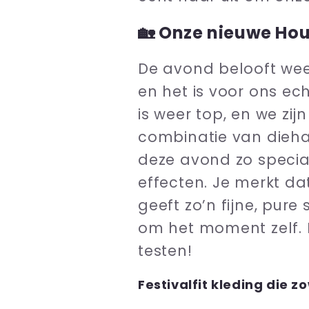
🏡 Onze nieuwe Hous
De avond belooft weer
en het is voor ons ec
is weer top, en we zi
combinatie van dieha
deze avond zo speciaa
effecten. Je merkt da
geeft zo’n fijne, pure
om het moment zelf. D
testen!
Festivalfit kleding die zo