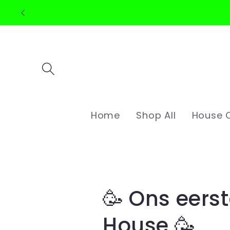
Meteen
naar de
content
Home
Shop All
House C
🥳 Ons eerst
House 🥳