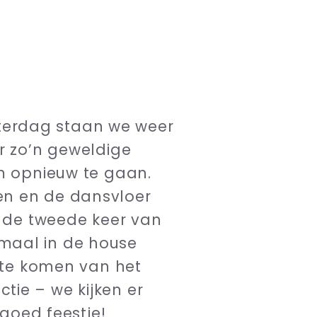
zaterdag staan we weer
r zo’n geweldige
 opnieuw te gaan.
en en de dansvloer
r de tweede keer van
maal in de house
j te komen van het
ctie – we kijken er
 goed feestje!