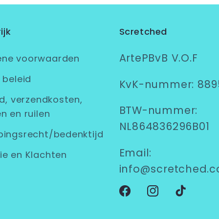
ijk
Scretched
ArtePBvB V.O.F
ene voorwaarden
 beleid
KvK-nummer: 889
jd, verzendkosten,
BTW-nummer:
n en ruilen
NL864836296B01
pingsrecht/bedenktijd
Email:
ie en Klachten
info@scretched.
Facebook
Instagram
TikTok