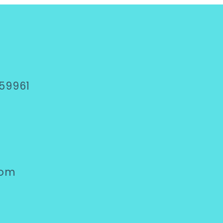
59961
com