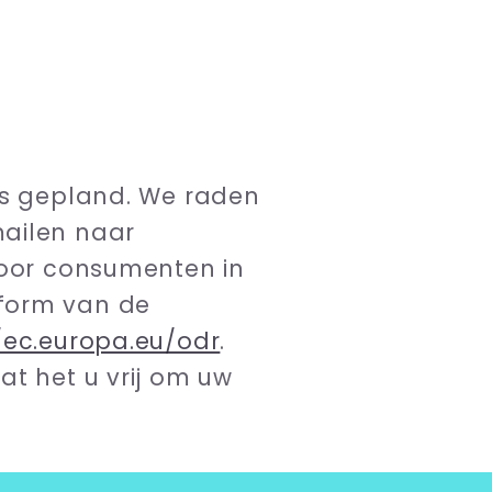
als gepland. We raden
mailen naar
voor consumenten in
tform van de
/ec.europa.eu/odr
.
at het u vrij om uw