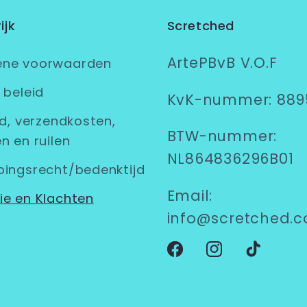
ijk
Scretched
ArtePBvB V.O.F
ene voorwaarden
 beleid
KvK-nummer: 889
jd, verzendkosten,
BTW-nummer:
n en ruilen
NL864836296B01
pingsrecht/bedenktijd
Email:
ie en Klachten
info@scretched.
Facebook
Instagram
TikTok