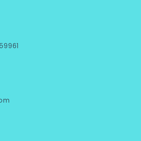
59961
com