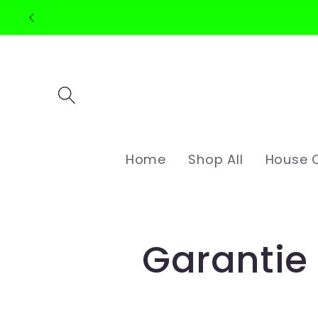
Meteen
naar de
content
Home
Shop All
House C
Garantie