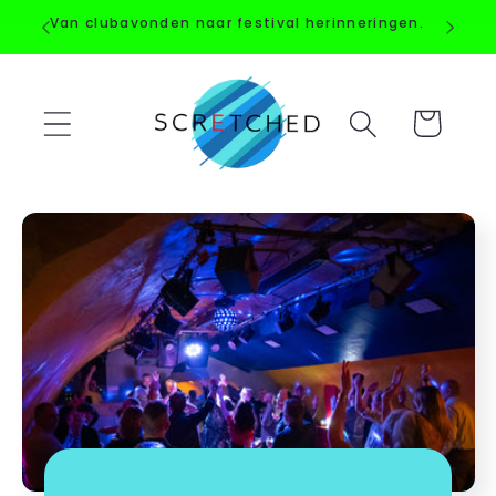
Meteen
Van clubavonden naar festival herinneringen.
naar de
content
Winkelwagen