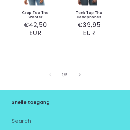
Crop Tee The
Tank Top The
Woofer
Headphones
Normale
€42,50
Normale
€39,95
prijs
EUR
prijs
EUR
p
van
1
/
5
Snelle toegang
Search