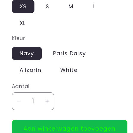
XS
S
M
L
XL
Kleur
Navy
Paris Daisy
Alizarin
White
Aantal
Aantal
Aantal
verlagen
verhogen
voor
voor
Aan winkelwagen toevoegen
T-
T-