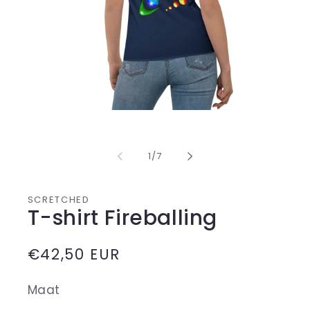
Media
1
openen
in
van
1
/
7
modaal
SCRETCHED
T-shirt Fireballing
Normale
€42,50 EUR
prijs
Maat