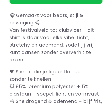
shirt
shirt
Fireballing
Fireballing
🎧 Gemaakt voor beats, stijl &
beweging 🎧
Van festivalveld tot clubvloer – dit
shirt is klaar voor elke vibe. Licht,
stretchy en ademend, zodat jij vrij
kunt dansen zonder oververhit te
raken.
🖤 Slim fit die je figuur flatteert
zonder te knellen
💥 95% premium polyester + 5%
elastaan – soepel, licht en vormvast
💨 Sneldrogend & ademend – blijf fris,