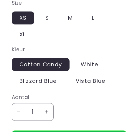
Size
XS
S
M
L
XL
Kleur
Cotton Candy
White
Blizzard Blue
Vista Blue
Aantal
Aantal
Aantal
verlagen
verhogen
voor
voor