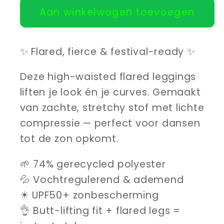
Aan winkelwagen toevoegen
Flare
Flare
leggings
leggings
Flowerfireworks
Flowerfireworks
✨ Flared, fierce & festival-ready ✨
pattern
pattern
Deze high-waisted flared leggings
liften je look én je curves. Gemaakt
van zachte, stretchy stof met lichte
compressie — perfect voor dansen
tot de zon opkomt.
🌱 74% gerecycled polyester
💦 Vochtregulerend & ademend
☀ UPF50+ zonbescherming
👌 Butt-lifting fit + flared legs =