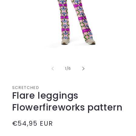
Media
1
openen
in
van
1
/
6
modaal
SCRETCHED
Flare leggings
Flowerfireworks pattern
Normale
€54,95 EUR
prijs