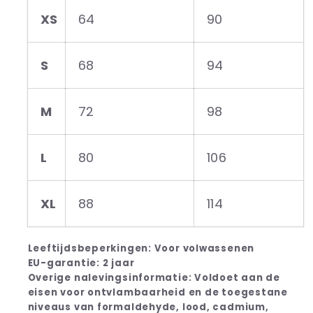
XS
64
90
S
68
94
M
72
98
L
80
106
XL
88
114
Leeftijdsbeperkingen: Voor volwassenen
EU-garantie: 2 jaar
Overige nalevingsinformatie: Voldoet aan de
eisen voor ontvlambaarheid en de toegestane
niveaus van formaldehyde, lood, cadmium,