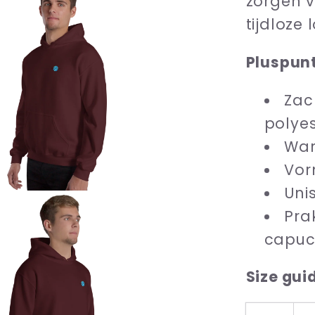
zorgen v
tijdloze 
Pluspun
Zac
polye
War
Vor
Uni
Pra
capu
Size gui