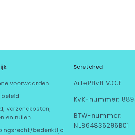
ijk
Scretched
ArtePBvB V.O.F
ene voorwaarden
 beleid
KvK-nummer: 889
jd, verzendkosten,
BTW-nummer:
n en ruilen
NL864836296B01
pingsrecht/bedenktijd