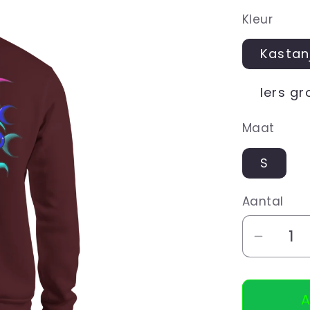
prijs
Kleur
Kastan
Iers gr
Maat
S
Aantal
Aantal
verlag
voor
A
Hoodie