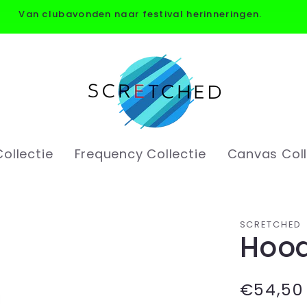
Van clubavonden naar festival herinneringen.
ollectie
Frequency Collectie
Canvas Coll
SCRETCHED
Hood
Normal
€54,50