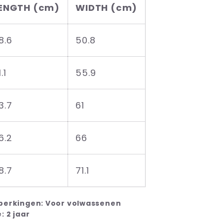
ENGTH (cm)
WIDTH (cm)
8.6
50.8
.1
55.9
3.7
61
6.2
66
8.7
71.1
eperkingen: Voor volwassenen
: 2 jaar