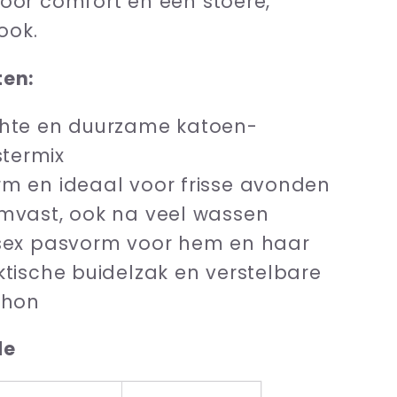
oor comfort en een stoere,
look.
ten:
hte en duurzame katoen-
stermix
m en ideaal voor frisse avonden
mvast, ook na veel wassen
sex pasvorm voor hem en haar
ktische buidelzak en verstelbare
chon
de