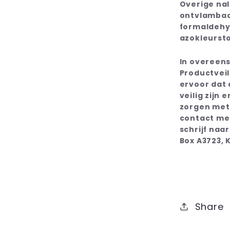
Overige nal
ontvlambaa
formaldehyd
azokleursto
In overeen
Productvei
ervoor dat
veilig zijn
zorgen met 
contact me
schrijf naa
Box A3723, 
Share