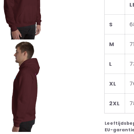
L
S
6
M
71
L
7
XL
7
2XL
7
Leeftijdsb
EU-garantie