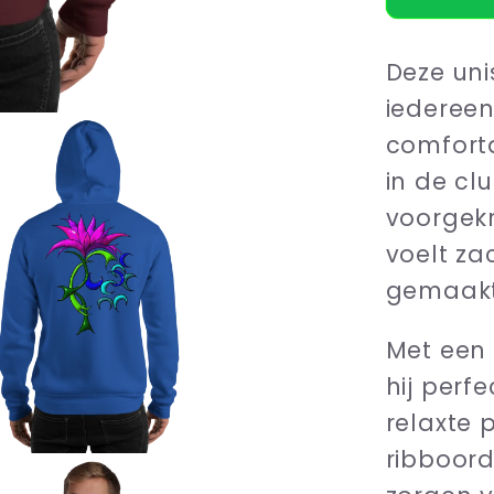
Flower
Deze uni
iederee
comforta
in de cl
voorgek
voelt zac
gemaakt 
Met een 
hij perf
relaxte
ribboord