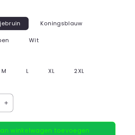
jebruin
Koningsblauw
oen
Wit
M
L
XL
2XL
Aantal
en
verhogen
voor
an winkelwagen toevoegen
Hoodie