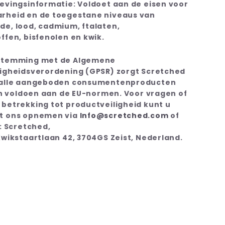
evingsinformatie: Voldoet aan de eisen voor
rheid en de toegestane niveaus van
e, lood, cadmium, ftalaten,
ffen, bisfenolen en kwik.
stemming met de Algemene
ligheidsverordening (GPSR) zorgt Scretched
 alle aangeboden consumentenproducten
 en voldoen aan de EU-normen. Voor vragen of
betrekking tot productveiligheid kunt u
t ons opnemen via
Info@scretched.com
of
r: Scretched,
Kwikstaartlaan 42, 3704GS Zeist, Nederland.