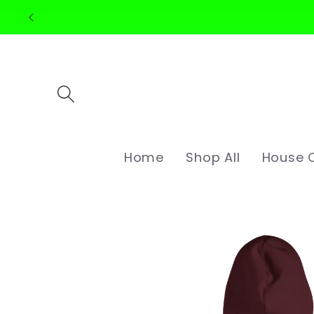
Meteen
naar de
content
Home
Shop All
House C
Ga direct naar
productinformatie