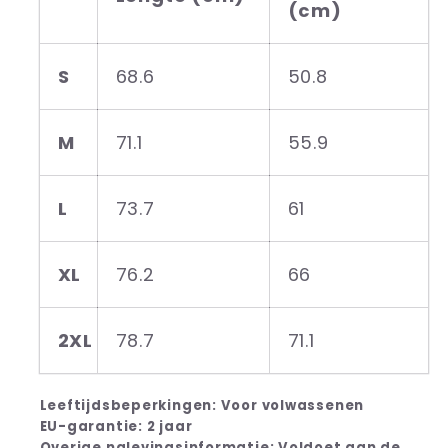
(cm)
S
68.6
50.8
M
71.1
55.9
L
73.7
61
XL
76.2
66
2XL
78.7
71.1
Leeftijdsbeperkingen: Voor volwassenen
EU-garantie: 2 jaar
Overige nalevingsinformatie: Voldoet aan de