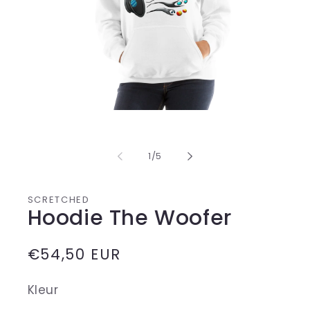
Media
1
openen
in
van
1
/
5
modaal
SCRETCHED
Hoodie The Woofer
Normale
€54,50 EUR
prijs
Kleur