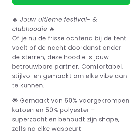
The
The
Woofer
Woofer
🔥
Jouw ultieme festival- &
clubhoodie
🔥
Of je nu de frisse ochtend bij de tent
voelt of de nacht doordanst onder
de sterren, deze hoodie is jouw
betrouwbare partner. Comfortabel,
stijlvol en gemaakt om elke vibe aan
te kunnen.
🌟 Gemaakt van 50% voorgekrompen
katoen en 50% polyester –
superzacht en behoudt zijn shape,
zelfs na elke wasbeurt