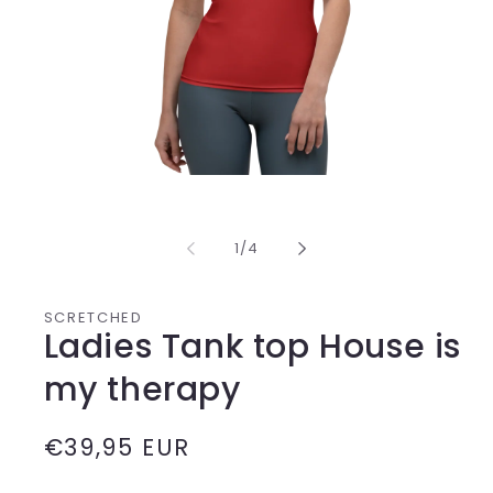
Media
1
openen
in
van
1
/
4
modaal
SCRETCHED
Ladies Tank top House is
my therapy
Normale
€39,95 EUR
prijs