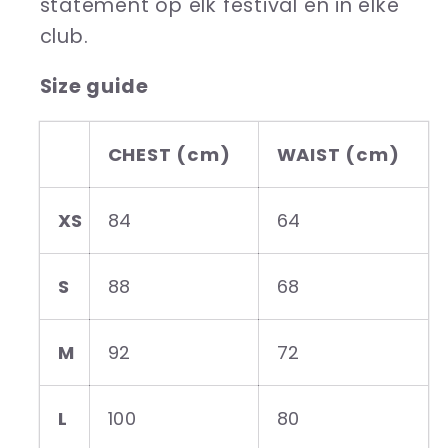
statement op elk festival en in elke
club.
Size guide
CHEST (cm)
WAIST (cm)
XS
84
64
S
88
68
M
92
72
L
100
80