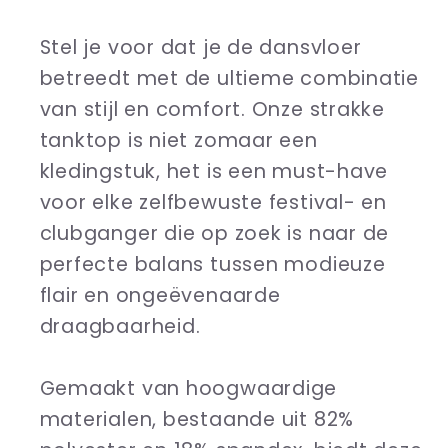
top
top
Stel je voor dat je de dansvloer
House
House
is
is
betreedt met de ultieme combinatie
my
my
van stijl en comfort. Onze strakke
therapy
therapy
tanktop is niet zomaar een
kledingstuk, het is een must-have
voor elke zelfbewuste festival- en
clubganger die op zoek is naar de
perfecte balans tussen modieuze
flair en ongeëvenaarde
draagbaarheid.
Gemaakt van hoogwaardige
materialen, bestaande uit 82%