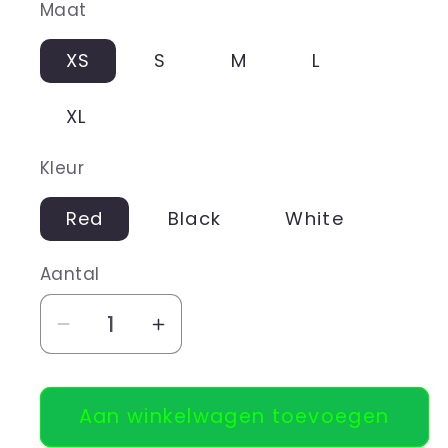
Maat
XS
S
M
L
XL
Kleur
Red
Black
White
Aantal
Aantal
Aantal
verlagen
verhogen
voor
voor
Aan winkelwagen toevoegen
Ladies
Ladies
Tank
Tank