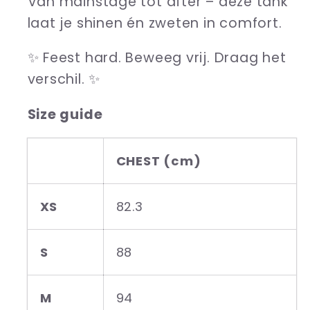
Van mainstage tot after – deze tank
laat je shinen én zweten in comfort.
✨ Feest hard. Beweeg vrij. Draag het
verschil. ✨
Size guide
CHEST (cm)
XS
82.3
S
88
M
94