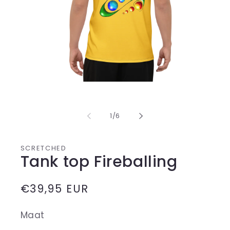
Media
1
openen
in
van
1
/
6
modaal
SCRETCHED
Tank top Fireballing
Normale
€39,95 EUR
prijs
Maat