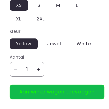
XS
S
M
L
XL
2XL
Kleur
Yellow
Jewel
White
Aantal
Aantal
Aantal
verlagen
verhogen
voor
voor
Aan winkelwagen toevoegen
Tank
Tank
top
top
Fireballing
Fireballing